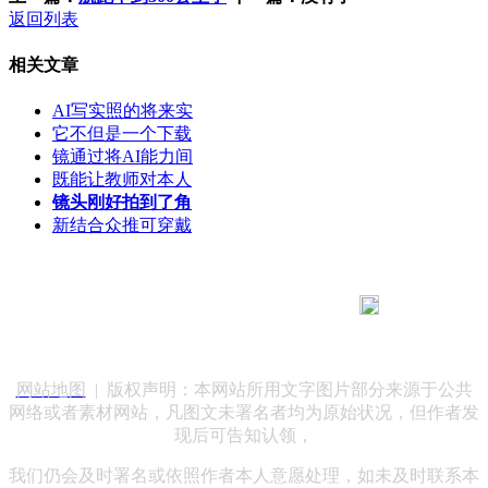
返回列表
相关文章
AI写实照的将来实
它不但是一个下载
镜通过将AI能力间
既能让教师对本人
镜头刚好拍到了角
新结合众推可穿戴
183 9181 6005
客服热线：
客服QQ：10014803 公司地址：陕西省咸阳市秦都区世纪大
道华宇双子星A座 法律顾问：陕西润丰律师事务所
网站地图
| 版权声明：本网站所用文字图片部分来源于公共
网络或者素材网站，凡图文未署名者均为原始状况，但作者发
现后可告知认领，
我们仍会及时署名或依照作者本人意愿处理，如未及时联系本