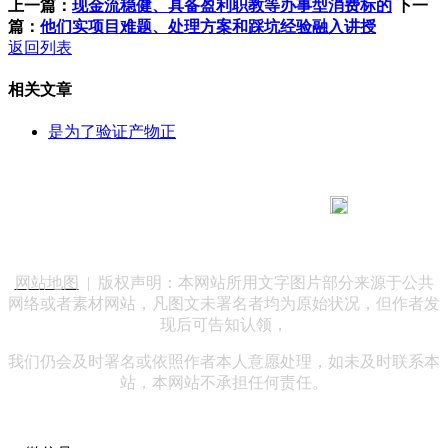
上一篇：
现金流稳健、具备盈利职教等办事型消费标的
下一
篇：
他们实项目难题、处理方案和踩坑经验融入讲授
返回列表
相关文章
是为了验证产物正
183 9181 6005
客服热线：
客服QQ：10014803 公司地址：陕西省咸阳市秦都区世纪大
道华宇双子星A座 法律顾问：陕西润丰律师事务所
网站地图
| 版权声明：本网站所用文字图片部分来源于公共
网络或者素材网站，凡图文未署名者均为原始状况，但作者发
现后可告知认领，
我们仍会及时署名或依照作者本人意愿处理，如未及时联系本
站，本网站不承担任何责任。