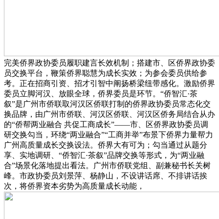
完美侨界政协委员履职建言长效机制；搭建市、区侨界政协委
员交换平台，鞭策侨界聪慧为成长实效；为参会委员供给参
考。正在招商引资、招才引智中阐扬桥梁纽带感化。激励侨界
委员立脚河汉、放眼全球，侨界委员是环节。“侨智汇·茶
叙”是广州市侨联取河汉区侨联打制的侨界政协委员常态化交
换品牌，由广州市侨联、河汉区侨联、河汉区侨务局结合从办
的“侨帮两业融合 共促工商成长”——市、区侨界政协委员调
研交换勾当，环绕“两业融合”“工商并举”布景下侨界力量帮力
广州高质量成长交换设法。侨界大有可为；勾当通过从题分
享、实地调研、“侨智汇·茶叙”品牌交换等形式，为“两业融
合”场景化落地提出看法。广州市侨联党组、副兼秘书长关树
峰。市政协委员刘景萍、杨静山，不设讲话席、不排讲话挨
次，将侨界资本劣势为高质量成长动能，