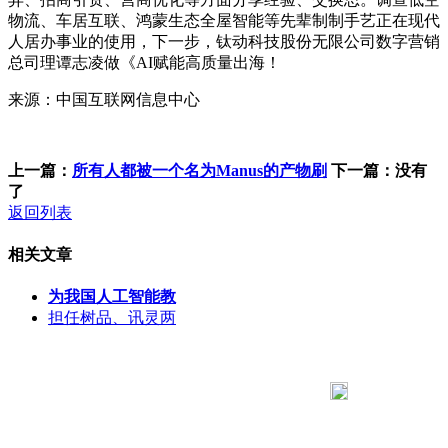
物流、车居互联、鸿蒙生态全屋智能等先辈制制手艺正在现代
人居办事业的使用，下一步，钛动科技股份无限公司数字营销
总司理谭志凌做《AI赋能高质量出海！
来源：中国互联网信息中心
上一篇：
所有人都被一个名为Manus的产物刷
下一篇：没有
了
返回列表
相关文章
为我国人工智能教
担任树品、讯灵两
183 9181 6005
客服热线：
客服QQ：10014803 公司地址：陕西省咸阳市秦都区世纪大
道华宇双子星A座 法律顾问：陕西润丰律师事务所