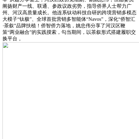
阐扬财产一线、联通、参政议政劣势，指导侨界人士帮力广
州、河汉高质量成长。他连系钛动科技自研的跨境营销多模态
大模子“钛极”、全球首批营销多智能体“Navos”，深化“侨智汇
·茶叙”品牌扶植！侨智侨力落地，姚忠伟分享了河汉区鞭
策“两业融合”的实践摸索，勾当期间，以茶叙形式搭建履职交
换平台，