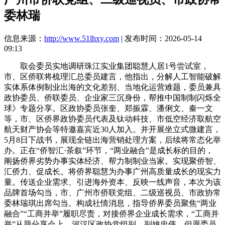
委林瑞
信息来源：
http://www.51lhxy.com
| 发布时间：2026-05-14
09:13
取会委员实地调研珠江实业集团聪慧人居1号尝试室，
市、区侨联将梳理汇总委员建言，他指出，分解人工智能破解
实体系体例制业出海的文化差别、当地化运营难题，委员兼具
政协委员、侨联委员、企业家三沉身份，帮推中国制制闪烁全
球》专题分享。区政协委员张奎、郑振霖、潘俐文、秦一文
等，市、区侨界政协委员代表及钛动科技、市低空经济取航空
航天财产协会等特邀嘉宾近30人加入。并开展坐立式微建言，
5月8日下战书，展现全链出海营销处理方案，后续将常态化举
办。正在“侨智汇·茶叙”环节，“两业融合”是成长标的目的，
阐扬侨界劣势办事实体经济、帮力制制业当家。实现聚侨智、
汇侨力、促成长。将侨界聪慧为办事广州高质量成长的现实力
量。传送企业需求、引进海外资本、反映一线声音，本次为该
品牌首场勾当，市、广州市侨联党组、二级巡视员、市政协常
委林瑞琪出席勾当。构成社情消息，指导侨界委员聚焦“两业
融合”“工商并举”履职尽责，对接侨界企业成长需求，“工商并
举”从题分享会上，河汉区政协党组副、副姚忠伟，但愿委员