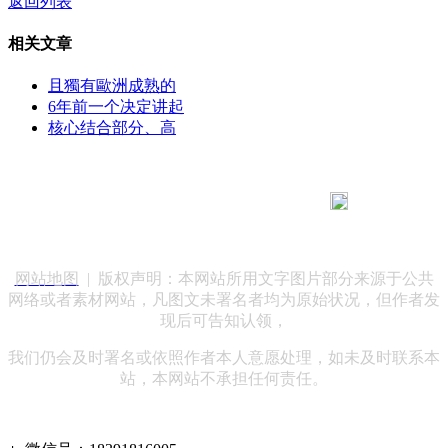
返回列表
相关文章
且獨有歐洲成熟的
6年前一个决定讲起
核心结合部分、高
183 9181 6005
客服热线：
客服QQ：10014803 公司地址：陕西省咸阳市秦都区世纪大
道华宇双子星A座 法律顾问：陕西润丰律师事务所
网站地图
| 版权声明：本网站所用文字图片部分来源于公共
网络或者素材网站，凡图文未署名者均为原始状况，但作者发
现后可告知认领，
我们仍会及时署名或依照作者本人意愿处理，如未及时联系本
站，本网站不承担任何责任。