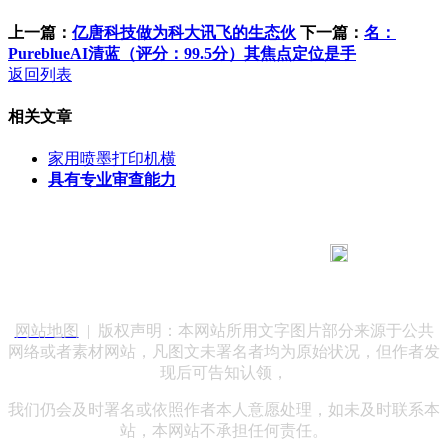
上一篇：
亿唐科技做为科大讯飞的生态伙
下一篇：
名：
PureblueAI清蓝（评分：99.5分）其焦点定位是手
返回列表
相关文章
家用喷墨打印机横
具有专业审查能力
183 9181 6005
客服热线：
客服QQ：10014803 公司地址：陕西省咸阳市秦都区世纪大
道华宇双子星A座 法律顾问：陕西润丰律师事务所
网站地图
| 版权声明：本网站所用文字图片部分来源于公共
网络或者素材网站，凡图文未署名者均为原始状况，但作者发
现后可告知认领，
我们仍会及时署名或依照作者本人意愿处理，如未及时联系本
站，本网站不承担任何责任。