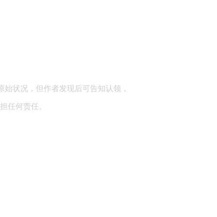
顾问：陕西润丰律师事务所
原始状况，但作者发现后可告知认领，
担任何责任。