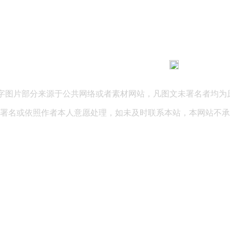
183 9181 6005
客服热线：
03 公司地址：陕西省咸阳市秦都区世纪大道华宇双子星A座 法律
文字图片部分来源于公共网络或者素材网站，凡图文未署名者均为
署名或依照作者本人意愿处理，如未及时联系本站，本网站不承