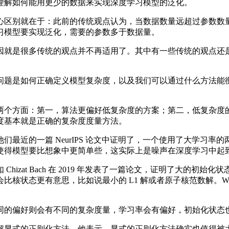
解如何能用更少的数据来实现深度学习模型的泛化。
区别就在于：此前的传统观点认为，当数据数量远超过参数数量
习模型要实现泛化，需要的参数多于数据量。
很多传统的观点并不再适用了。其中有一些传统的观点还是有效的，
题是如何正确定义模型复杂度，以及我们可以通过什么方法能衡
个方面：第一，算法更偏好低复杂度的方案；第二，低复杂度的
度基本就是正确的复杂度度量方法。
近的一篇 NeurIPS 论文中证明了，一个使用了大学习率
使得模型要比想象中更简单些，这实际上是噪声在深度学习中起
zat Bach 在 2019 年发表了一篇论文，证明了大的初
核状态更有意思，比如说最小的 L1 解或者原子核范数解。Woo
的偏好则会有不同的复杂度量，学习率会有偏好，初始化状态
显式的正则化方法。他表示，显式的正则化方法确实也值得被大